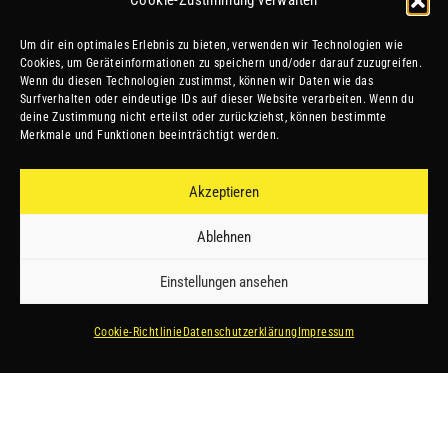
Cookie-Zustimmung verwalten
the Match
Um dir ein optimales Erlebnis zu bieten, verwenden wir Technologien wie
Cookies, um Geräteinformationen zu speichern und/oder darauf zuzugreifen.
Wenn du diesen Technologien zustimmst, können wir Daten wie das
Surfverhalten oder eindeutige IDs auf dieser Website verarbeiten. Wenn du
deine Zustimmung nicht erteilst oder zurückziehst, können bestimmte
Moritz Hanslbauer
Merkmale und Funktionen beeinträchtigt werden.
Akzeptieren
Ablehnen
Einstellungen ansehen
Cookie-Richtlinie
Datenschutzerklärung
Impressum