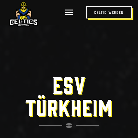
Celtic werden
ESV
TÜRKHEIM