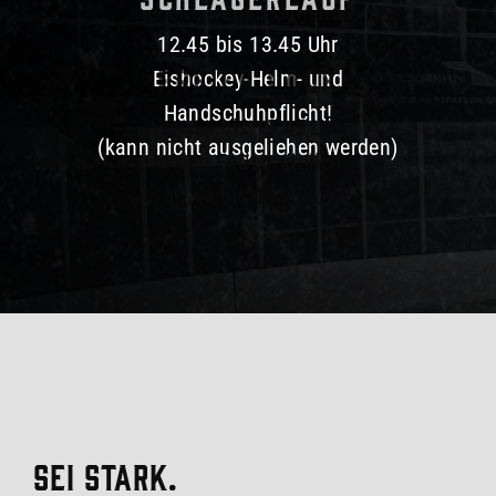
jeden zweiten Samstag
12.45 bis 13.45 Uhr
19 bis 21 Uhr
Freier Lauf
Eishockey-Helm- und
Handschuhpflicht!
von 14 bis 15.45 Uhr
(kann nicht ausgeliehen werden)
In den Ferien täglich
von 14 bis 15.45 Uhr
SEI STARK.