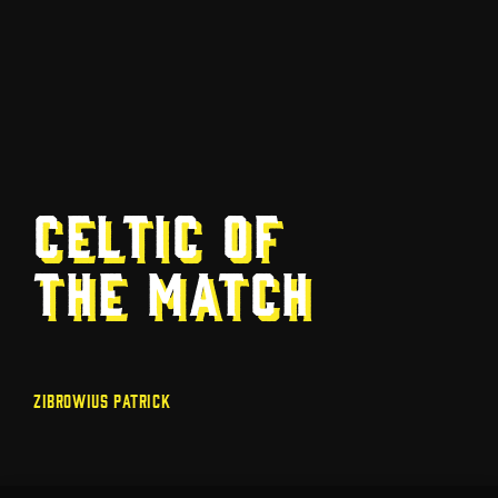
74
13
Celtic of
the Match
Zibrowius Patrick