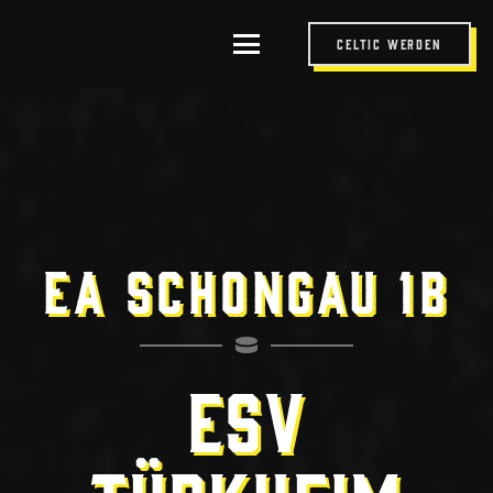
Celtic werden
EA Schongau 1b
ESV