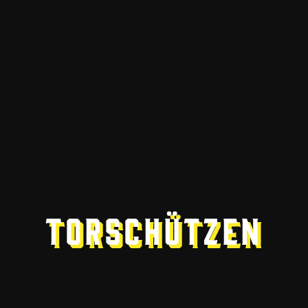
Torschützen
69
24