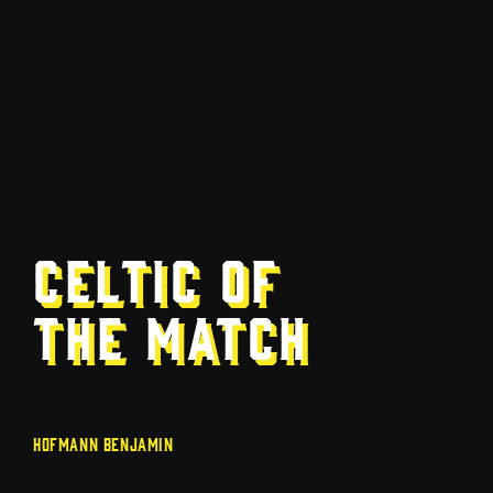
11
67
21
Celtic of
the Match
Hofmann Benjamin