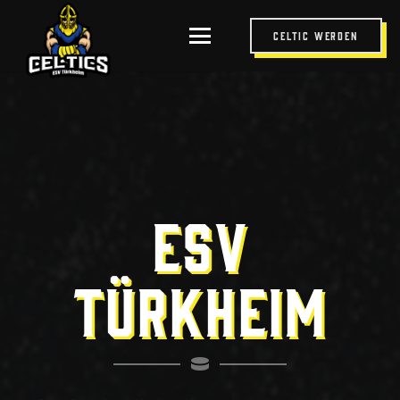
Celtic werden
ESV
TÜRKHEIM