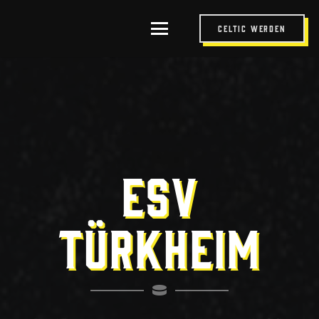
Celtic werden
ESV
TÜRKHEIM