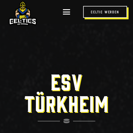
Celtic werden
ESV
TÜRKHEIM