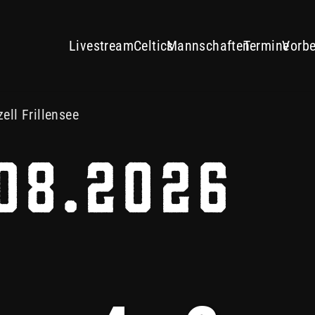
15 – ESV TÜRKHEIM : DEC IN
Livestream
Celtics
Mannschaften
Termine
Vorbe
ell Frillensee
.08.2026