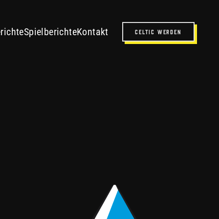
ZELL FRILLENSEE
richte
Spielberichte
Kontakt
Celtic werden