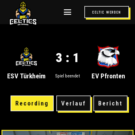
Celtic werden
3 : 1
ESV Türkheim
EV Pfronten
Spiel beendet
Recording
Verlauf
Bericht