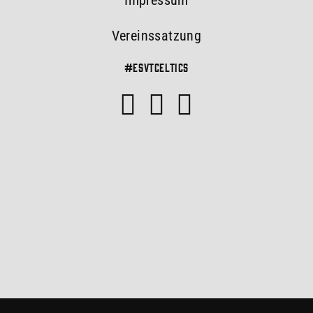
Impressum
Vereinssatzung
#esvtceltics