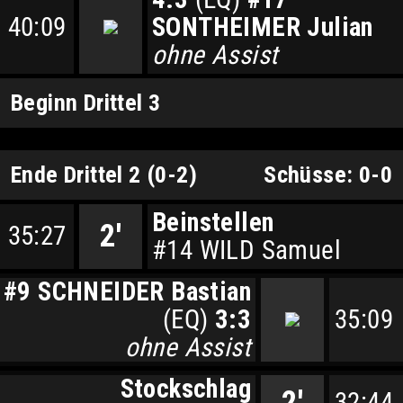
40:09
SONTHEIMER Julian
ohne Assist
Beginn Drittel 3
Ende Drittel 2 (0-2)
Schüsse: 0-0
Beinstellen
2'
35:27
#14 WILD Samuel
#9 SCHNEIDER Bastian
(EQ)
3:3
35:09
ohne Assist
Stockschlag
2'
32:44