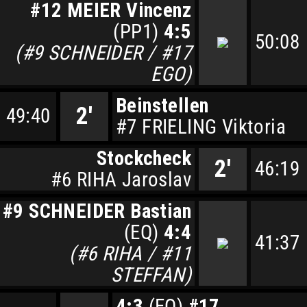
#12 MEIER Vincenz
(PP1)
4:5
50:08
(#9 SCHNEIDER / #17
EGO)
Beinstellen
2'
49:40
#7 FRIELING Viktoria
Stockcheck
2'
46:19
#6 RIHA Jaroslav
#9 SCHNEIDER Bastian
(EQ)
4:4
41:37
(#6 RIHA / #11
STEFFAN)
4:3
(EQ)
#17