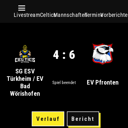
Livestream
Celtics
Mannschaften
Termine
Vorberichte
4 : 6
SG ESV
Türkheim / EV
EV Pfronten
Spiel beendet
Bad
Wörishofen
Verlauf
Bericht