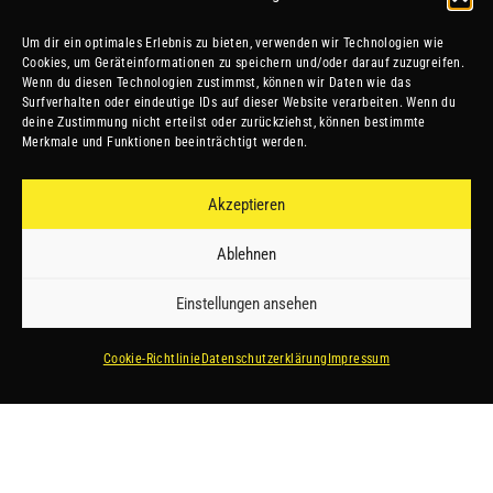
SEI STARK.
Um dir ein optimales Erlebnis zu bieten, verwenden wir Technologien wie
Cookies, um Geräteinformationen zu speichern und/oder darauf zuzugreifen.
SEI SCHNELL.
Wenn du diesen Technologien zustimmst, können wir Daten wie das
Surfverhalten oder eindeutige IDs auf dieser Website verarbeiten. Wenn du
deine Zustimmung nicht erteilst oder zurückziehst, können bestimmte
Merkmale und Funktionen beeinträchtigt werden.
SEI EIN CELTIC
Akzeptieren
Ablehnen
Einstellungen ansehen
Datenschutz
Cookie-Richtlinie
Datenschutzerklärung
Impressum
Impressum
Vereinssatzung
#esvtceltics