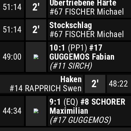
Übertriebene Härte
2'
51:14
#67 FISCHER Michael
Stockschlag
2'
51:14
#67 FISCHER Michael
10:1
(PP1)
#17
49:00
GUGGEMOS Fabian
(#11 SIRCH)
Haken
2'
48:22
#14 RAPPRICH Swen
9:1
(EQ)
#8 SCHORER
44:34
Maximilian
(#17 GUGGEMOS)