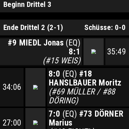
Beginn Drittel 3
Ende Drittel 2 (2-1)
Schüsse: 0-0
#9 MIEDL Jonas
(EQ)
8:1
35:49
(#15 WEIS)
8:0
(EQ)
#18
HANSLBAUER Moritz
34:06
(#69 MÜLLER / #88
DÖRING)
7:0
(EQ)
#73 DÖRNER
27:00
Marius