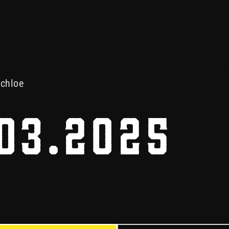
12.03 19:00 – U20 : ESV B
uchloe
.03.2025