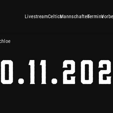
.11.30 11:15 – U17 : ESV BU
Livestream
Celtics
Mannschaften
Termine
Vorbe
chloe
30.11.20