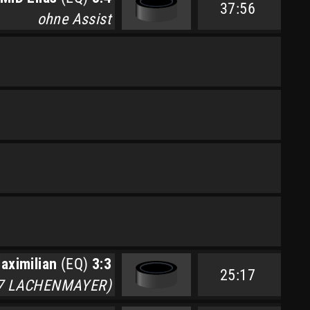
37:56
ohne Assist
aximilian
(EQ)
3:3
25:17
#7 LACHENMAYER)