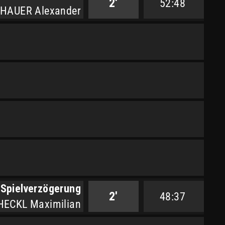
2'
52:48
HAUER Alexander
Spielverzögerung
2'
48:37
HECKL Maximilian