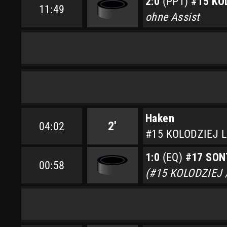
2:0
(PP1)
#15 KO
11:49
ohne Assist
Haken
2'
04:02
#15 KOLODZIEJ 
1:0
(EQ)
#17 SON
00:58
(#15 KOLODZIEJ 