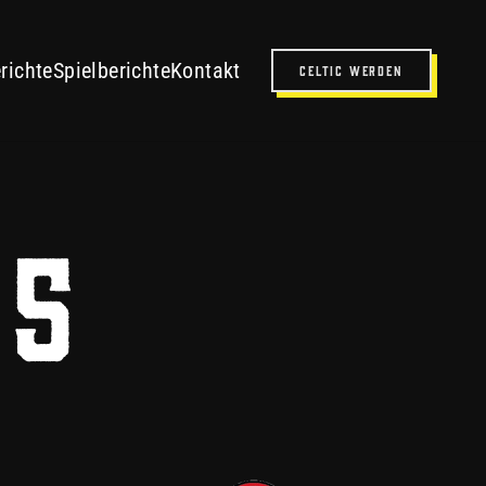
CHLOE
richte
Spielberichte
Kontakt
Celtic werden
25