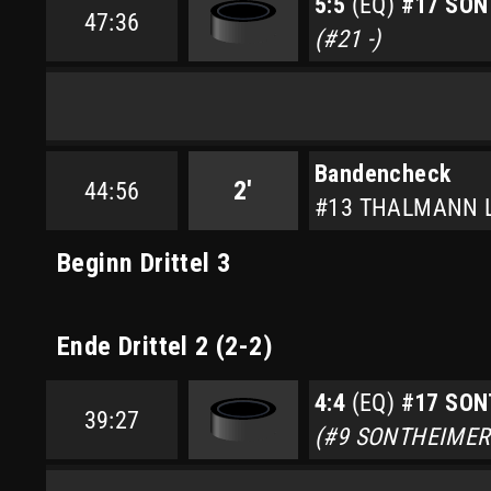
5:5
(EQ)
#17 SON
47:36
(#21 -)
Bandencheck
2'
44:56
#13 THALMANN 
Beginn Drittel 3
Ende Drittel 2 (2-2)
4:4
(EQ)
#17 SON
39:27
(#9 SONTHEIMER 