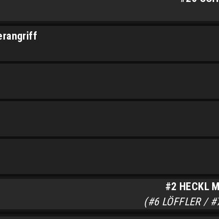
erangriff
#2 HECKL M
(#6 LÖFFLER / 