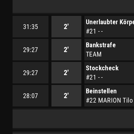
Unerlaubter Körp
2'
31:35
#21 - -
Bankstrafe
2'
29:27
TEAM
Stockcheck
2'
29:27
#21 - -
Beinstellen
2'
28:07
#22 MARION Tilo