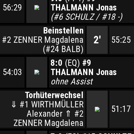
56:29
THALMANN Jonas
(#6 SCHULZ / #18 -)
Beinstellen
2'
#2 ZENNER Magdalena
55:25
(#24 BALB)
8:0
(EQ)
#9
54:03
THALMANN Jonas
ohne Assist
Torhüterwechsel
⇓ #1 WIRTHMÜLLER
51:17
Alexander ⇑ #2
ZENNER Magdalena