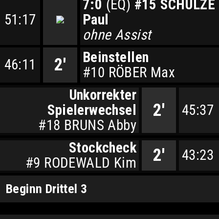
7:0
(EQ)
#15 SCHULZE
51:17
Paul
ohne Assist
Beinstellen
2'
46:11
#10 RÖBER Max
Unkorrekter
2'
Spielerwechsel
45:37
#18 BRUNS Abby
Stockcheck
2'
43:23
#9 RODEWALD Kim
Beginn Drittel 3