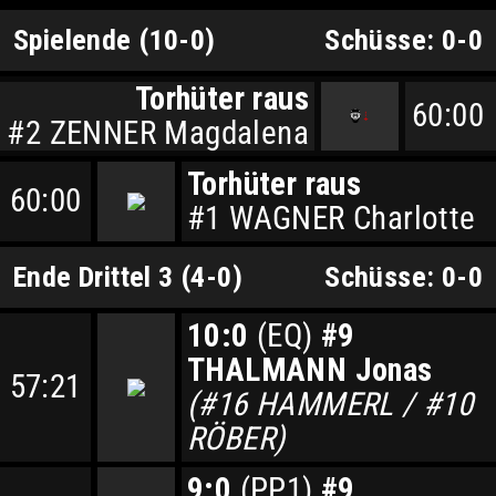
Spielende (10-0)
Schüsse: 0-0
Torhüter raus
60:00
#2 ZENNER Magdalena
Torhüter raus
60:00
#1 WAGNER Charlotte
Ende Drittel 3 (4-0)
Schüsse: 0-0
10:0
(EQ)
#9
THALMANN Jonas
57:21
(#16 HAMMERL / #10
RÖBER)
9:0
(PP1)
#9