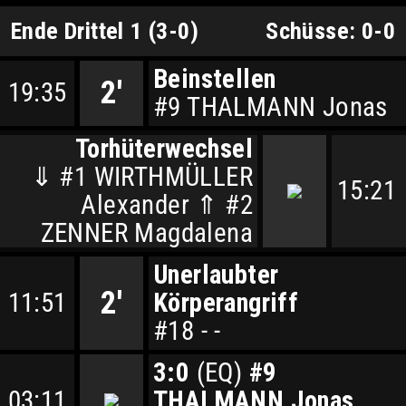
Ende Drittel 1 (3-0)
Schüsse: 0-0
Beinstellen
2'
19:35
#9 THALMANN Jonas
Torhüterwechsel
⇓ #1 WIRTHMÜLLER
15:21
Alexander ⇑ #2
ZENNER Magdalena
Unerlaubter
2'
11:51
Körperangriff
#18 - -
3:0
(EQ)
#9
03:11
THALMANN Jonas