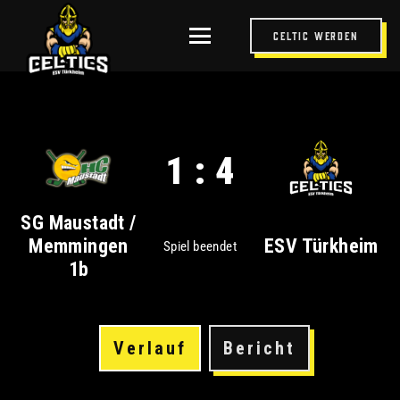
Celtic werden
1 : 4
SG Maustadt /
Memmingen
ESV Türkheim
Spiel beendet
1b
Verlauf
Bericht