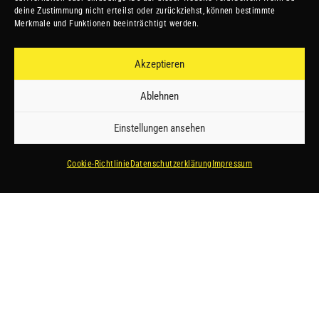
deine Zustimmung nicht erteilst oder zurückziehst, können bestimmte
Merkmale und Funktionen beeinträchtigt werden.
Datenschutz
Akzeptieren
Ablehnen
Impressum
Einstellungen ansehen
Vereinssatzung
Cookie-Richtlinie
Datenschutzerklärung
Impressum
#esvtceltics