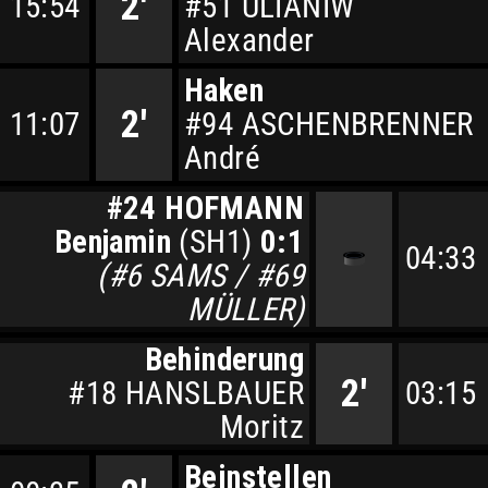
2'
15:54
#51 ULIANIW
Alexander
Haken
2'
11:07
#94 ASCHENBRENNER
André
#24 HOFMANN
Benjamin
(SH1)
0:1
04:33
(#6 SAMS / #69
MÜLLER)
Behinderung
2'
#18 HANSLBAUER
03:15
Moritz
Beinstellen